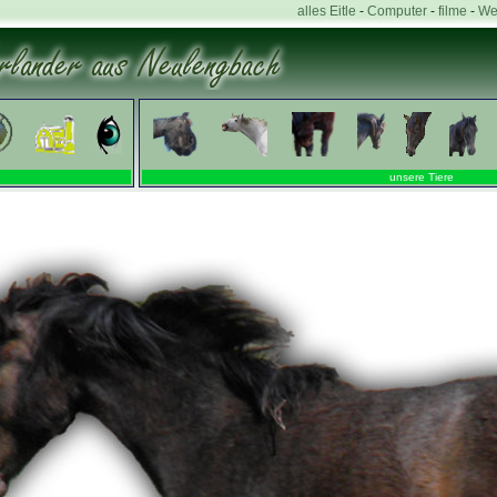
alles Eitle
-
Computer
-
filme
-
We
unsere Tiere