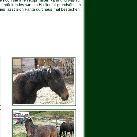
ie hoch sie ihren Kopf halten kann und was für
chränkendes wie ein Halfter ist grundsätzlich
ies lässt sich Fanta durchaus mal bestechen.