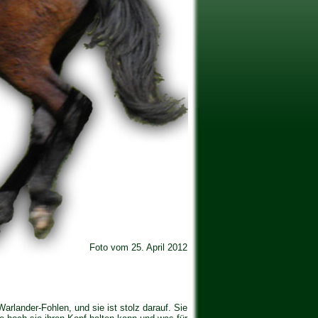
Foto vom 25. April 2012
tolze“.
arlander-Fohlen, und sie ist stolz darauf. Sie