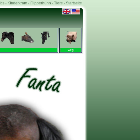
bs
-
Kinderkram
-
Flipperhühn
-
Tiere
-
Startseite
weg